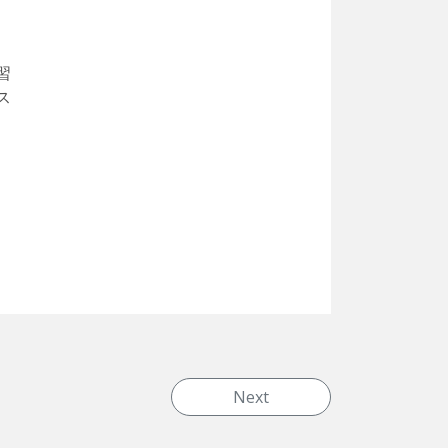
習
ス
Next