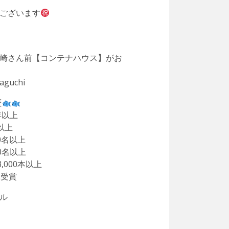
ございます
崎さん前【コンテナハウス】がお
maguchi
歴
年以上
以上
0名以上
0名以上
,000本以上
彰受賞
ル