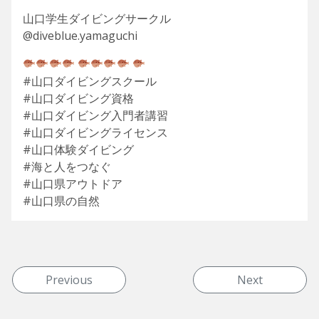
山口学生ダイビングサークル
@diveblue.yamaguchi
#山口ダイビングスクール
#山口ダイビング資格
#山口ダイビング入門者講習
#山口ダイビングライセンス
#山口体験ダイビング
#海と人をつなぐ
#山口県アウトドア
#山口県の自然
投稿ナビゲーション
Previous
Next