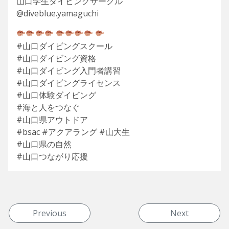
山口学生ダイビングサークル
@diveblue.yamaguchi
#山口ダイビングスクール
#山口ダイビング資格
#山口ダイビング入門者講習
#山口ダイビングライセンス
#山口体験ダイビング
#海と人をつなぐ
#山口県アウトドア
#bsac #アクアラング #山大生
#山口県の自然
#山口つながり応援
投稿ナビゲーション
Previous
Next