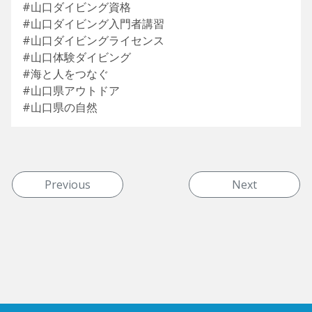
#山口ダイビング資格
#山口ダイビング入門者講習
#山口ダイビングライセンス
#山口体験ダイビング
#海と人をつなぐ
#山口県アウトドア
#山口県の自然
投稿ナビゲーション
Previous
Next